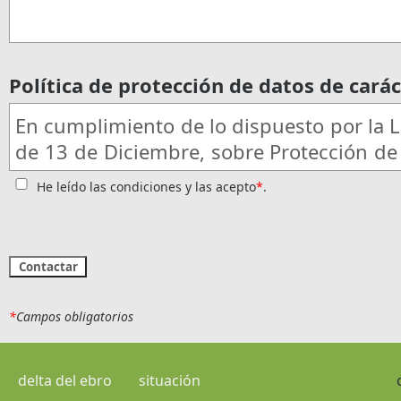
Política de protección de datos de carác
En cumplimiento de lo dispuesto por la 
de 13 de Diciembre, sobre Protección de
Personal, le informamos que:
He leído las condiciones y las acepto
*
.
Los datos que nos facilita en esta pági
los datos que nos pudiera facilitar du
comercial y/o contractual, se integrara
Datos del que es responsable Mardelt
43580 Deltebre (Tarragona).
*
Campos obligatorios
De acuerdo con la legislación vigent
momento ejercer los derechos de acces
delta del ebro
situación
cancelación y oposición, comunicándol